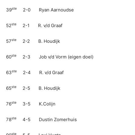
ste
39
2-0 Ryan Aarnoudse
ste
52
2-1 R. v/d Graaf
ste
57
2-2 B. Houdijk
ste
60
2-3 Job v/d Vorm (eigen doel)
ste
63
2-4 R. v/d Graaf
ste
65
2-5 B. Houdijk
ste
76
3-5 K.Colijn
ste
78
4-5 Dustin Zomerhuis
ste