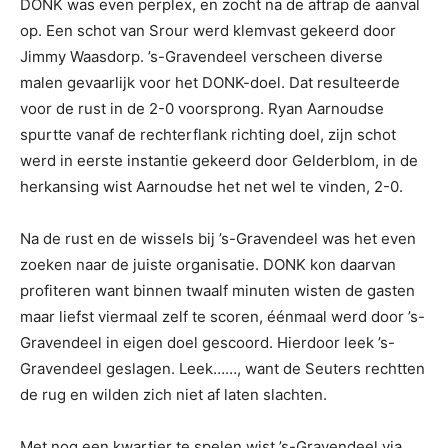
DONK was even perplex, en zocht na de aftrap de aanval
op. Een schot van Srour werd klemvast gekeerd door
Jimmy Waasdorp. ’s-Gravendeel verscheen diverse
malen gevaarlijk voor het DONK-doel. Dat resulteerde
voor de rust in de 2-0 voorsprong. Ryan Aarnoudse
spurtte vanaf de rechterflank richting doel, zijn schot
werd in eerste instantie gekeerd door Gelderblom, in de
herkansing wist Aarnoudse het net wel te vinden, 2-0.
Na de rust en de wissels bij ’s-Gravendeel was het even
zoeken naar de juiste organisatie. DONK kon daarvan
profiteren want binnen twaalf minuten wisten de gasten
maar liefst viermaal zelf te scoren, éénmaal werd door ’s-
Gravendeel in eigen doel gescoord. Hierdoor leek ’s-
Gravendeel geslagen. Leek……, want de Seuters rechtten
de rug en wilden zich niet af laten slachten.
Met nog een kwartier te spelen wist ’s-Gravendeel via