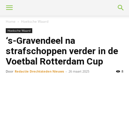
Home
Hoeksche Waard
Hoeksche Waard
‘s-Gravendeel na
strafschoppen verder in de
Voetbal Rotterdam Cup
Door
Redactie Drechtsteden Nieuws
-
26 maart 2025
8