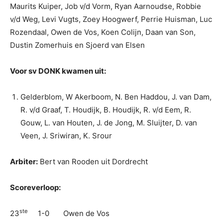
Maurits Kuiper, Job v/d Vorm, Ryan Aarnoudse, Robbie
v/d Weg, Levi Vugts, Zoey Hoogwerf, Perrie Huisman, Luc
Rozendaal, Owen de Vos, Koen Colijn, Daan van Son,
Dustin Zomerhuis en Sjoerd van Elsen
Voor sv DONK kwamen uit:
Gelderblom, W Akerboom, N. Ben Haddou, J. van Dam,
R. v/d Graaf, T. Houdijk, B. Houdijk, R. v/d Eem, R.
Gouw, L. van Houten, J. de Jong, M. Sluijter, D. van
Veen, J. Sriwiran, K. Srour
Arbiter:
Bert van Rooden uit Dordrecht
Scoreverloop:
ste
23
1-0 Owen de Vos