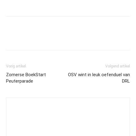
Vorig artikel
Volgend artikel
Zomerse BoekStart
OSV wint in leuk oefenduel van
Peuterparade
DRL