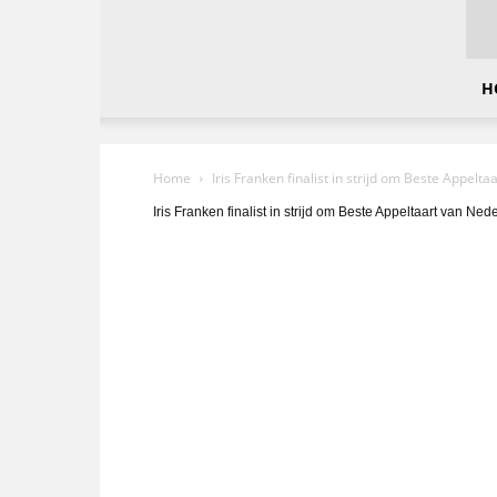
Drechtsteden
Nieuws
H
Home
Iris Franken finalist in strijd om Beste Appelt
Iris Franken finalist in strijd om Beste Appeltaart van Ned