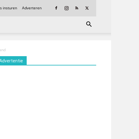
s insturen
Adverteren
land
Advertentie