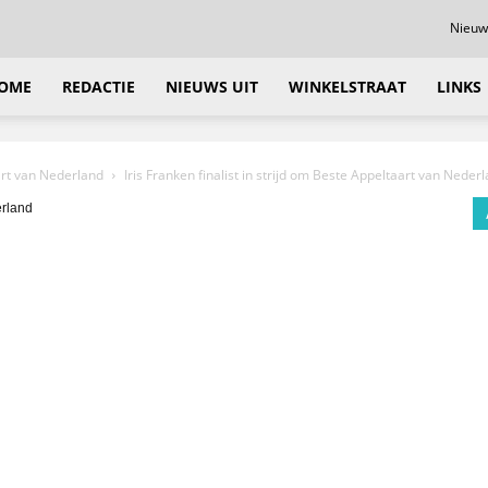
Nieuw
OME
REDACTIE
NIEUWS UIT
WINKELSTRAAT
LINKS
aart van Nederland
Iris Franken finalist in strijd om Beste Appeltaart van Neder
erland