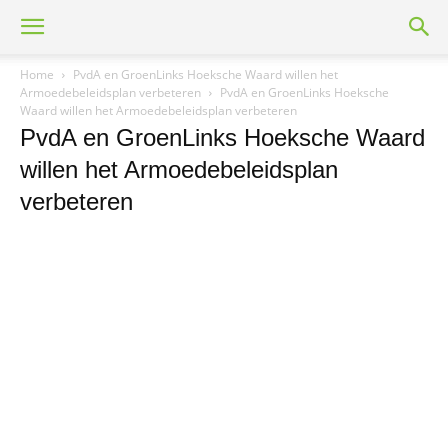
Home
PvdA en GroenLinks Hoeksche Waard willen het
Armoedebeleidsplan verbeteren
PvdA en GroenLinks Hoeksche
Waard willen het Armoedebeleidsplan verbeteren
PvdA en GroenLinks Hoeksche Waard
willen het Armoedebeleidsplan
verbeteren