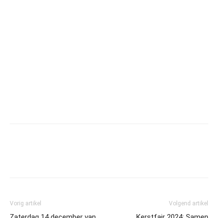
Vorig artikel
Volgend artikel
Zaterdag 14 december van
Kerstfair 2024: Samen