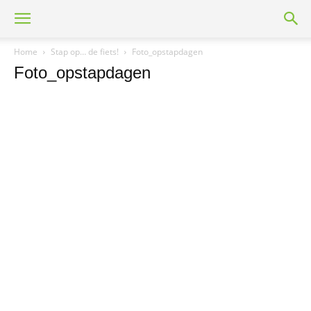
Home
Stap op… de fiets!
Foto_opstapdagen
Foto_opstapdagen