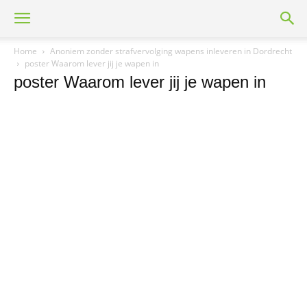
Home
Anoniem zonder strafvervolging wapens inleveren in Dordrecht
poster Waarom lever jij je wapen in
poster Waarom lever jij je wapen in